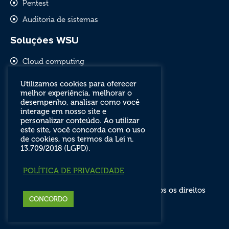
Pentest
Auditoria de sistemas
Soluções WSU
Cloud computing
Comunicação empresarial
Utilizamos cookies para oferecer
melhor experiência, melhorar o
Software livre e outsourcing
desempenho, analisar como você
Segurança de redes
interage em nosso site e
personalizar conteúdo. Ao utilizar
este site, você concorda com o uso
de cookies, nos termos da Lei n.
13.709/2018 (LGPD).
POLÍTICA DE PRIVACIDADE
WSU Tecnologia © 2012 a 2025 - Todos os direitos
reservados.
CONCORDO
Quem fez o site?