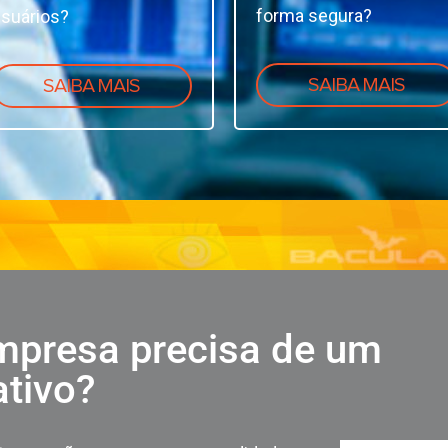
forma segura?
suários?
SAIBA MAIS
SAIBA MAIS
mpresa precisa de um
ativo?