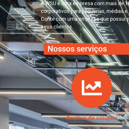
A WSU é uma empresa com mais de
1
corporativos para pequenas, médias e
Conte com uma empresa que possui p
seus clientes.
Nossos serviços
Análise de solução