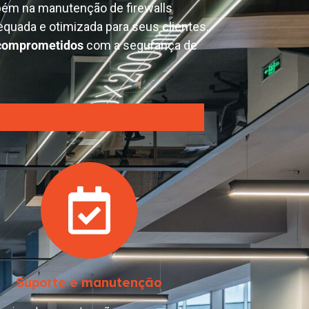
bém na manutenção de firewalls
quada e otimizada para seus clientes.
comprometidos
com a segurança de
Suporte e manutenção