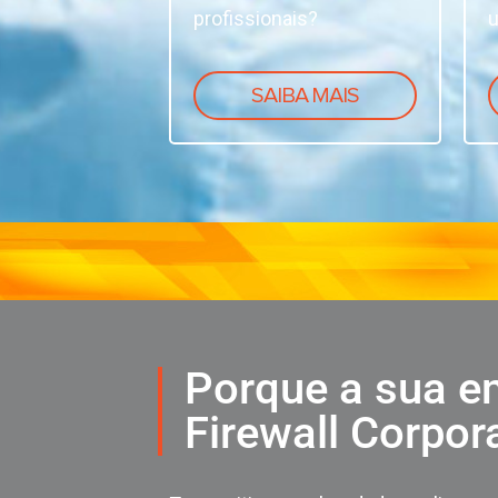
profissionais?
u
SAIBA MAIS
Porque a sua e
Firewall Corpor