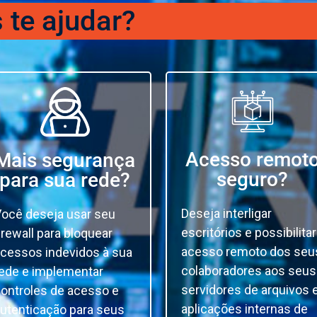
te ajudar?
Acesso remot
Mais segurança
seguro?
para sua rede?
Deseja interligar
ocê deseja usar seu
escritórios e possibilitar
irewall para bloquear
acesso remoto dos seu
cessos indevidos à sua
colaboradores aos seus
ede e implementar
servidores de arquivos 
ontroles de acesso e
aplicações internas de
utenticação para seus