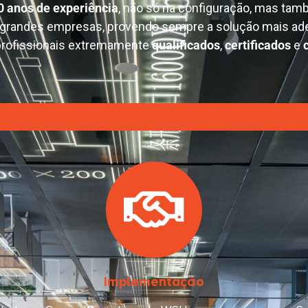
0 anos de experiência
, não só na configuração, mas tam
 grandes empresas, provendo sempre a solução mais ade
rofissionais extremamente
qualificados
,
certificados
e
Implementação