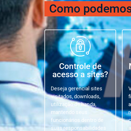
Como podemos 
Controle de
acesso a sites?
Deseja gerencial sites
V
visitados, downloads,
f
utilização de banda,
a
mantendo seus
r
funcionários dentro de
c
suas responsabilidades
a