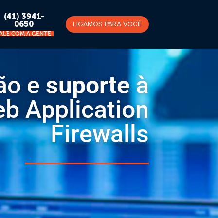
(41) 3941-
0650
LIGAMOS PARA VOCÊ
FALE COM A GENTE
ão e
suporte
à
b Application
Firewalls