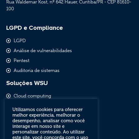
Rua Waldemar Kost, nº 642 Hauer, Curitiba/PR - CEP 81610-
100
LGPD e Compliance
LGPD
Análise de vulnerabilidades
Pentest
Auditoria de sistemas
Soluções WSU
Cloud computing
Comunicação empresarial
Utilizamos cookies para oferecer
melhor experiência, melhorar o
Software livre e outsourcing
desempenho, analisar como você
Segurança de redes
interage em nosso site e
personalizar conteúdo. Ao utilizar
este site, você concorda com o uso