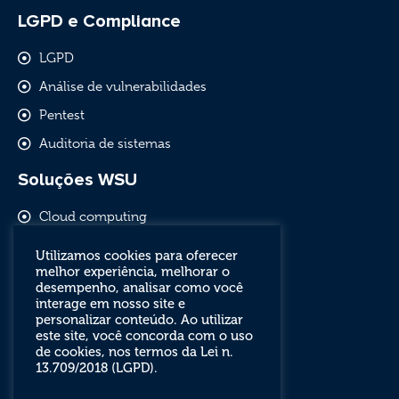
LGPD e Compliance
LGPD
Análise de vulnerabilidades
Pentest
Auditoria de sistemas
Soluções WSU
Cloud computing
Comunicação empresarial
Utilizamos cookies para oferecer
melhor experiência, melhorar o
Software livre e outsourcing
desempenho, analisar como você
Segurança de redes
interage em nosso site e
personalizar conteúdo. Ao utilizar
este site, você concorda com o uso
de cookies, nos termos da Lei n.
13.709/2018 (LGPD).