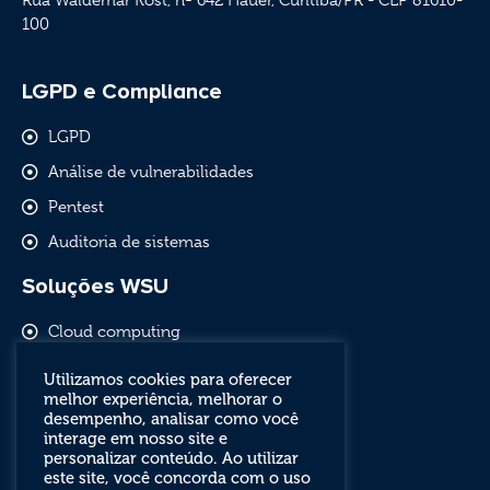
Rua Waldemar Kost, nº 642 Hauer, Curitiba/PR - CEP 81610-
100
LGPD e Compliance
LGPD
Análise de vulnerabilidades
Pentest
Auditoria de sistemas
Soluções WSU
Cloud computing
Comunicação empresarial
Utilizamos cookies para oferecer
melhor experiência, melhorar o
Software livre e outsourcing
desempenho, analisar como você
Segurança de redes
interage em nosso site e
personalizar conteúdo. Ao utilizar
este site, você concorda com o uso