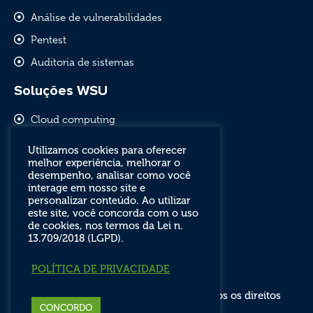
Análise de vulnerabilidades
Pentest
Auditoria de sistemas
Soluções WSU
Cloud computing
Comunicação empresarial
Utilizamos cookies para oferecer
melhor experiência, melhorar o
Software livre e outsourcing
desempenho, analisar como você
Segurança de redes
interage em nosso site e
personalizar conteúdo. Ao utilizar
este site, você concorda com o uso
de cookies, nos termos da Lei n.
13.709/2018 (LGPD).
POLÍTICA DE PRIVACIDADE
WSU Tecnologia © 2012 a 2025 - Todos os direitos
reservados.
CONCORDO