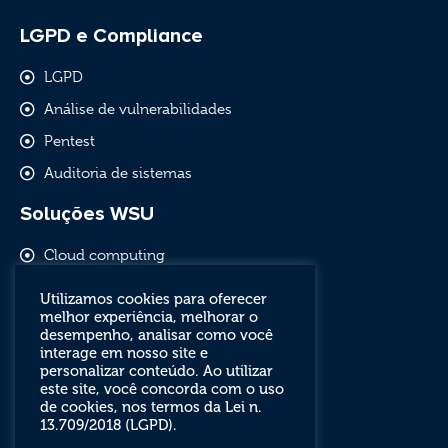
LGPD e Compliance
LGPD
Análise de vulnerabilidades
Pentest
Auditoria de sistemas
Soluções WSU
Cloud computing
Comunicação empresarial
Utilizamos cookies para oferecer
melhor experiência, melhorar o
Software livre e outsourcing
desempenho, analisar como você
Segurança de redes
interage em nosso site e
personalizar conteúdo. Ao utilizar
este site, você concorda com o uso
de cookies, nos termos da Lei n.
13.709/2018 (LGPD).